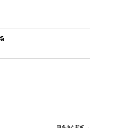
场
更多热点新闻 →