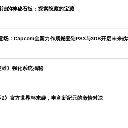
露洁的神秘石板：探索隐藏的宝藏
场：Capcom全新力作震撼登陆PS3与3DS开启未来战
英雄》强化系统揭秘
际2》官方世界杯来袭，电竞新纪元的激情对决