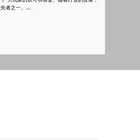
之一。....